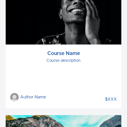
Course Name
Course description
Author Name
$XXX